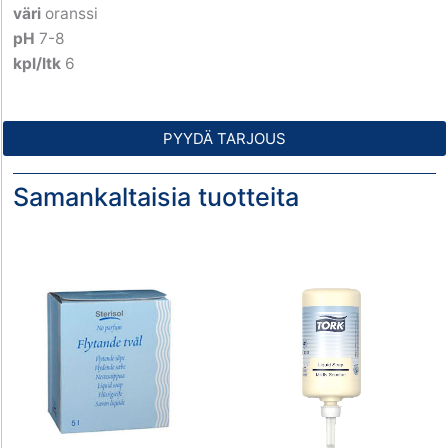
väri
oranssi
pH
7-8
kpl/ltk
6
PYYDÄ TARJOUS
Samankaltaisia tuotteita