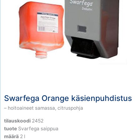
Swarfega Orange käsienpuhdistus
– hoitoaineet samassa, citruspohja
tilauskoodi
2452
tuote
Svarfega saippua
määrä
2 l