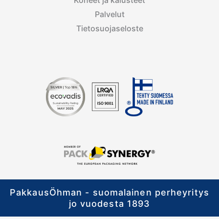
Koneet ja kalusteet
Palvelut
Tietosuojaseloste
PakkausÖhman - suomalainen perheyritys
jo vuodesta 1893