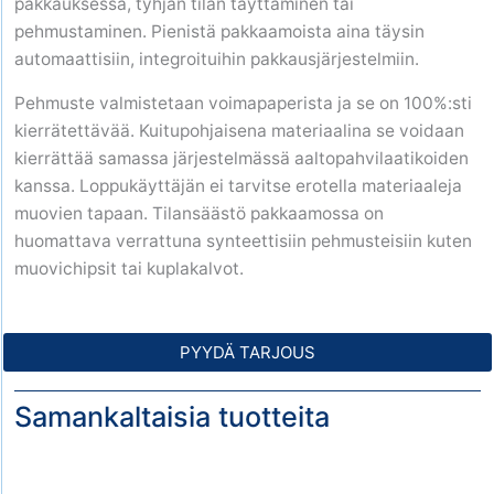
pakkauksessa, tyhjän tilan täyttäminen tai
pehmustaminen. Pienistä pakkaamoista aina täysin
automaattisiin, integroituihin pakkausjärjestelmiin.
Pehmuste valmistetaan voimapaperista ja se on 100%:sti
kierrätettävää. Kuitupohjaisena materiaalina se voidaan
kierrättää samassa järjestelmässä aaltopahvilaatikoiden
kanssa. Loppukäyttäjän ei tarvitse erotella materiaaleja
muovien tapaan. Tilansäästö pakkaamossa on
huomattava verrattuna synteettisiin pehmusteisiin kuten
muovichipsit tai kuplakalvot.
PYYDÄ TARJOUS
Samankaltaisia tuotteita