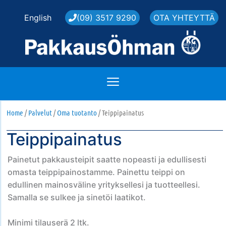
Skip
English
(09) 3517 9290
OTA YHTEYTTÄ
to
content
Home
/
Palvelut
/
Oma tuotanto
/ Teippipainatus
Teippipainatus
Painetut pakkausteipit saatte nopeasti ja edullisesti
omasta teippipainostamme. Painettu teippi on
edullinen mainosväline yrityksellesi ja tuotteellesi.
Samalla se sulkee ja sinetöi laatikot.
Minimi tilauserä 2 ltk.