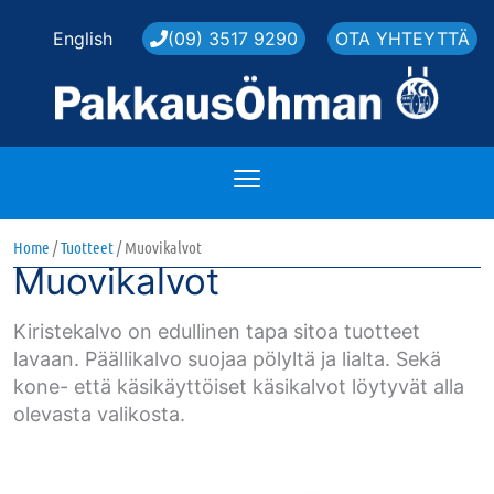
Skip
English
(09) 3517 9290
OTA YHTEYTTÄ
to
content
Home
/
Tuotteet
/ Muovikalvot
Muovikalvot
Kiristekalvo on edullinen tapa sitoa tuotteet
lavaan. Päällikalvo suojaa pölyltä ja lialta. Sekä
kone- että käsikäyttöiset käsikalvot löytyvät alla
olevasta valikosta.