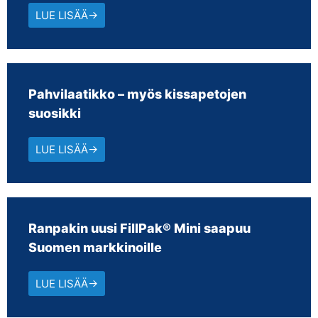
LUE LISÄÄ→
Pahvilaatikko – myös kissapetojen
suosikki
LUE LISÄÄ→
Ranpakin uusi FillPak® Mini saapuu
Suomen markkinoille
LUE LISÄÄ→